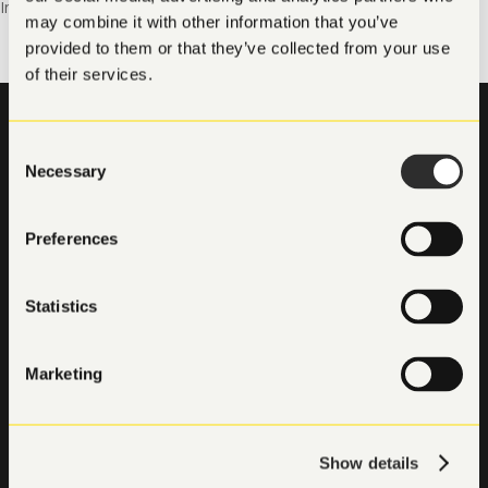
Inga kommentarer att visa.
may combine it with other information that you’ve
provided to them or that they’ve collected from your use
of their services.
Consent
Necessary
Selection
Gustavslundsvägen 137, Alvik
Preferences
OM FÖRETAGET
Statistics
Kontakta oss
Om Thalamus
Marketing
Jobbguide
Artiklar
Show details
TJÄNSTER