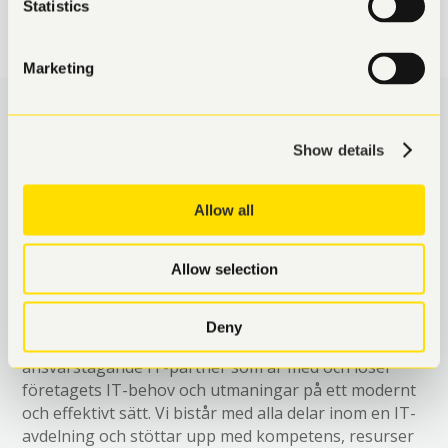
Statistics
Marketing
Show details
VILKA ÄR THALAMUS?
Allow all
Thalamus är en helhetspartner inom IT, där ert
Allow selection
företag alltid står i fokus. Oavsett bolagsstorlek
utgår vi ifrån hur er verksamhet ser ut.
Deny
En typisk Thalamus-kund är ett företag som söker en
ansvarstagande IT-partner som är med och löser
företagets IT-behov och utmaningar på ett modernt
och effektivt sätt. Vi bistår med alla delar inom en IT-
avdelning och stöttar upp med kompetens, resurser