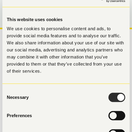
heller. Varje förbättring, stor som liten, stärker er IT-
säkerhet och minskar risken för kostsamma incidenter.
This website uses cookies
We use cookies to personalise content and ads, to
provide social media features and to analyse our traffic.
We also share information about your use of our site with
our social media, advertising and analytics partners who
may combine it with other information that you’ve
provided to them or that they’ve collected from your use
NÅGRA AV VÅRA KUNDER
of their services.
Consent
Necessary
Selection
Preferences