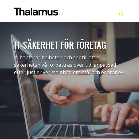
IT-SÄKERHET FÖR FÖRETAG
Vi hanterar helheten och ser till att er
säkerhetsnivå förbättras över tid, anpassad
efter just er verksamhet, era mål och er storlek.