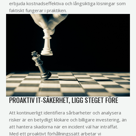
erbjuda kostnadseffektiva och långsiktiga lösningar som
faktiskt fungerar i praktiken.
PROAKTIV IT-SÄKERHET, LIGG STEGET FÖRE
Att kontinuerligt identifiera sårbarheter och analysera
risker är en betydligt klokare och billigare investering, än
att hantera skadorna när en incident väl har inträffat.
Med ett proaktivt förhållningssätt arbetar vi