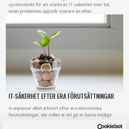
systematiskt för att stärka er IT-säkerhet över tid,
innan problemen uppstår snarare än efter.
IT-SÄKERHET EFTER ERA FÖRUTSÄTTNINGAR
Vi anpassar alltid arbetet efter era ekonomiska
förutsättningar, där målet är att ge er bästa möjliga
skydd per investerad krona. Få verksamheter har
möjlighet att implementera allt, och det behövs inte