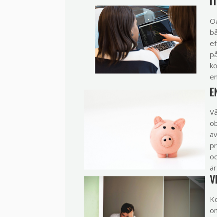
I
Oa
bå
ef
på
ko
en
E
Vå
ob
av
pr
oc
är
V
Ko
om