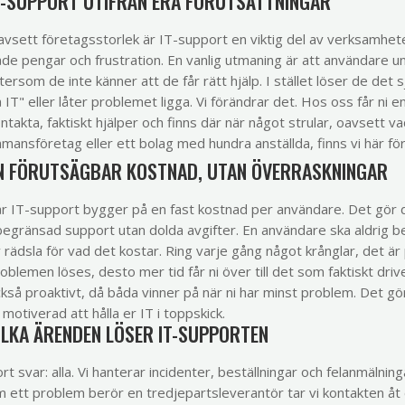
T-SUPPORT UTIFRÅN ERA FÖRUTSÄTTNINGAR
vsett företagsstorlek är IT-support en viktig del av verksamhet
de pengar och frustration. En vanlig utmaning är att användare un
tersom de inte känner att de får rätt hjälp. I stället löser de det 
 IT" eller låter problemet ligga. Vi förändrar det. Hos oss får ni 
ntakta, faktiskt hjälper och finns där när något strular, oavsett va
mansföretag eller ett bolag med hundra anställda, finns vi här för 
N FÖRUTSÄGBAR KOSTNAD, UTAN ÖVERRASKNINGAR
r IT-support bygger på en fast kostnad per användare. Det gör d
egränsad support utan dolda avgifter. En användare ska aldrig b
 rädsla för vad det kostar. Ring varje gång något krånglar, det är
oblemen löses, desto mer tid får ni över till det som faktiskt dri
kså proaktivt, då båda vinner på när ni har minst problem. Det gör
 motiverad att hålla er IT i toppskick.
ILKA ÄRENDEN LÖSER IT-SUPPORTEN
rt svar: alla. Vi hanterar incidenter, beställningar och felanmälnin
 ett problem berör en tredjepartsleverantör tar vi kontakten åt e