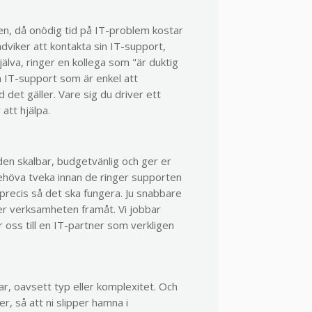
en, då onödig tid på IT-problem kostar
dviker att kontakta sin IT-support,
själva, ringer en kollega som "är duktig
en IT-support som är enkel att
d det gäller. Vare sig du driver ett
att hjälpa.
en skalbar, budgetvänlig och ger er
ehöva tveka innan de ringer supporten
 precis så det ska fungera. Ju snabbare
ver verksamheten framåt. Vi jobbar
 oss till en IT-partner som verkligen
gar, oavsett typ eller komplexitet. Och
r, så att ni slipper hamna i