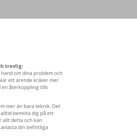
h trevlig:
tar hand om dina problem och
 När ett ärende kräver mer
d en återkoppling tills
om mer än bara teknik. Det
alltid bemöta dig på ett
r allt detta och kan
avlasta din befintliga